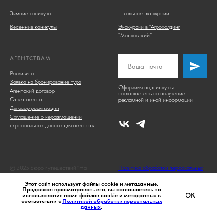
Зимние каникулы
Школьные экскурсии
Весенние каникулы
Экскурсии в “Агрохолдинг
“Московский”
АГЕНТСТВАМ
Реквизиты
Заявка на бронирование тура
Оформляя подписку вы
Агентский договор
соглашаетесь на получение
Отчет агента
рекламной и иной информации
Договор реализации
Соглашение о неразглашении
персональных данных для агентств
© 2025 Бюро путешествий "На
Политика обработки персональных
семи холмах"
данных
Этот сайт использует файлы cookie и метаданные.
Продолжая просматривать его, вы соглашаетесь на
OK
использование нами файлов cookie и метаданных в
соответствии с
Политикой обработки персональных
данных
.