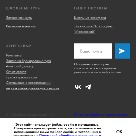
ШКОЛЬНЫЕ ТУРЫ
НАШИ ПРОЕКТЫ
Зимние каникулы
Школьные экскурсии
Весенние каникулы
Экскурсии в “Агрохолдинг
“Московский”
АГЕНТСТВАМ
Реквизиты
Заявка на бронирование тура
Оформляя подписку вы
Агентский договор
соглашаетесь на получение
Отчет агента
рекламной и иной информации
Договор реализации
Соглашение о неразглашении
персональных данных для агентств
© 2025 Бюро путешествий "На
Политика обработки персональных
семи холмах"
данных
Этот сайт использует файлы cookie и метаданные.
Продолжая просматривать его, вы соглашаетесь на
OK
использование нами файлов cookie и метаданных в
соответствии с
Политикой обработки персональных