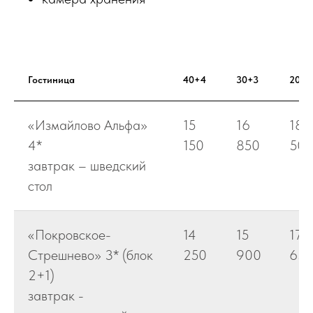
Гостиница
40+4
30+3
20+2
«Измайлово Альфа»
15
16
18
4*
150
850
50
завтрак – шведский
стол
«Покровское-
14
15
17
Стрешнево» 3* (блок
250
900
65
2+1)
завтрак -