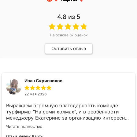
4.8
из 5
На основе
67
оценок
Оставить отзыв
Иван Скрипников
22 мая 2026
Выражаем огромную благодарность команде
турфирмы "На семи холмах", и в особенности
менеджеру Екатерине за организацию интересной
экскурсии "Учись уму-разуму" в Коломенском.
Читать полностью
Первоклашки и их родители были в восторге!
Узнали много нового, об обучении детей в старые
Отзыв Яндекс Карты