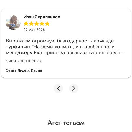
Иван Скрипников
22 мая 2026
Выражаем огромную благодарность команде
турфирмы "На семи холмах", и в особенности
менеджеру Екатерине за организацию интересной
экскурсии "Учись уму-разуму" в Коломенском.
Читать полностью
Первоклашки и их родители были в восторге!
Узнали много нового, об обучении детей в старые
Отзыв Яндекс Карты
времена, потанцевали, поели, и довольные ушли
на летние каникулы)
Агентствам