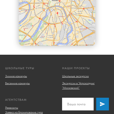
ШКОЛЬНЫЕ ТУРЫ
НАШИ ПРОЕКТЫ
Зимние каникулы
Школьные экскурсии
Весенние каникулы
Экскурсии в “Агрохолдинг
“Московский”
АГЕНТСТВАМ
Реквизиты
Заявка на бронирование тура