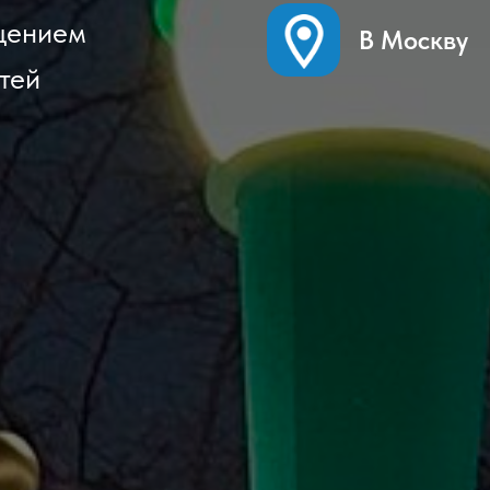
щением
В Москву
тей