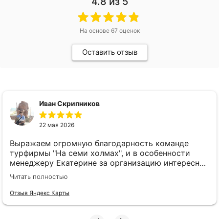
4.8
из 5
На основе
67
оценок
Оставить отзыв
Иван Скрипников
22 мая 2026
Выражаем огромную благодарность команде
турфирмы "На семи холмах", и в особенности
менеджеру Екатерине за организацию интересной
экскурсии "Учись уму-разуму" в Коломенском.
Читать полностью
Первоклашки и их родители были в восторге!
Узнали много нового, об обучении детей в старые
Отзыв Яндекс Карты
времена, потанцевали, поели, и довольные ушли
на летние каникулы)